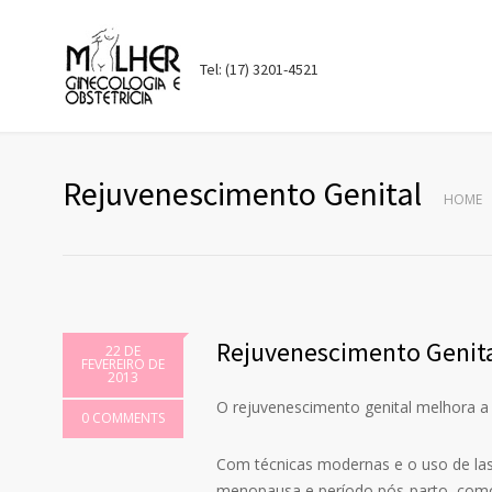
Tel: (17) 3201-4521
Rejuvenescimento Genital
HOME
Rejuvenescimento Genit
22 DE
FEVEREIRO DE
2013
O rejuvenescimento genital melhora a 
0 COMMENTS
Com técnicas modernas e o uso de las
menopausa e período pós-parto, como 