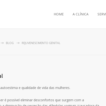
HOME
A CLÍNICA
SERV
BLOG
REJUVENESCIMENTO GENITAL
al
autoestima e qualidade de vida das mulheres.
er é possível eliminar desconfortos que surgem com a
a diminuição de secreção das glândulas vaginais (causadora da