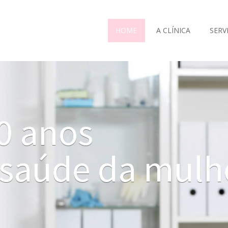
HOME
A CLÍNICA
SERV
0 anos
 saúde da mulh