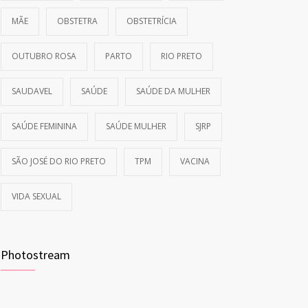
MÃE
OBSTETRA
OBSTETRÍCIA
OUTUBRO ROSA
PARTO
RIO PRETO
SAUDAVEL
SAÚDE
SAÚDE DA MULHER
SAÚDE FEMININA
SAÚDE MULHER
SJRP
SÃO JOSÉ DO RIO PRETO
TPM
VACINA
VIDA SEXUAL
Photostream