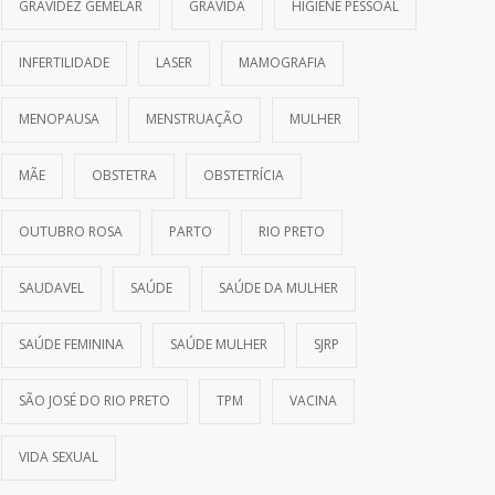
GRAVIDEZ GEMELAR
GRÁVIDA
HIGIENE PESSOAL
INFERTILIDADE
LASER
MAMOGRAFIA
MENOPAUSA
MENSTRUAÇÃO
MULHER
MÃE
OBSTETRA
OBSTETRÍCIA
OUTUBRO ROSA
PARTO
RIO PRETO
SAUDAVEL
SAÚDE
SAÚDE DA MULHER
SAÚDE FEMININA
SAÚDE MULHER
SJRP
SÃO JOSÉ DO RIO PRETO
TPM
VACINA
VIDA SEXUAL