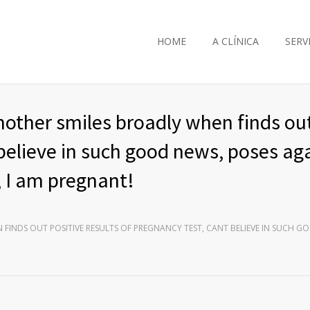
HOME
A CLÍNICA
SERV
mother smiles broadly when finds out
 believe in such good news, poses ag
 I am pregnant!
FINDS OUT POSITIVE RESULTS OF PREGNANCY TEST, CANT BELIEVE IN SUCH G