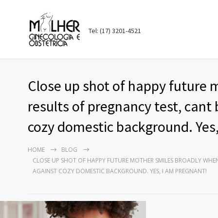
Tel: (17) 3201-4521
Close up shot of happy future 
results of pregnancy test, cant
cozy domestic background. Yes,
HOME
BLOG
CLOSE UP SHOT OF HAPPY FUTURE MOTHER SMILES BROADLY WHEN 
AGAINST COZY DOMESTIC BACKGROUND. YES, I AM PREGNANT!