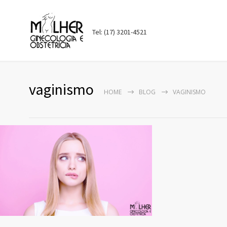
Tel: (17) 3201-4521
vaginismo
HOME
BLOG
VAGINISMO