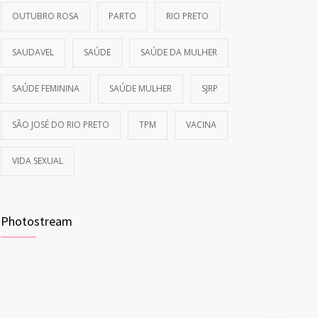
OUTUBRO ROSA
PARTO
RIO PRETO
SAUDAVEL
SAÚDE
SAÚDE DA MULHER
SAÚDE FEMININA
SAÚDE MULHER
SJRP
SÃO JOSÉ DO RIO PRETO
TPM
VACINA
VIDA SEXUAL
Photostream