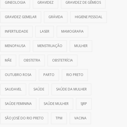
GINEOLOGIA
GRAVIDEZ
GRAVIDEZ DE GÊMEOS
GRAVIDEZ GEMELAR
GRÁVIDA
HIGIENE PESSOAL
INFERTILIDADE
LASER
MAMOGRAFIA
MENOPAUSA
MENSTRUAÇÃO
MULHER
MÃE
OBSTETRA
OBSTETRÍCIA
OUTUBRO ROSA
PARTO
RIO PRETO
SAUDAVEL
SAÚDE
SAÚDE DA MULHER
SAÚDE FEMININA
SAÚDE MULHER
SJRP
SÃO JOSÉ DO RIO PRETO
TPM
VACINA