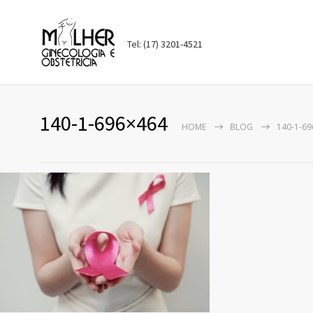
Tel: (17) 3201-4521
140-1-696×464
HOME
BLOG
140-1-6