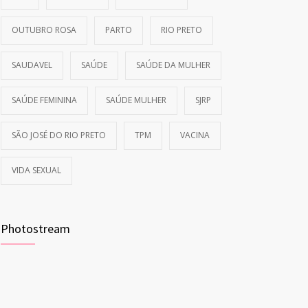
OUTUBRO ROSA
PARTO
RIO PRETO
SAUDAVEL
SAÚDE
SAÚDE DA MULHER
SAÚDE FEMININA
SAÚDE MULHER
SJRP
SÃO JOSÉ DO RIO PRETO
TPM
VACINA
VIDA SEXUAL
Photostream