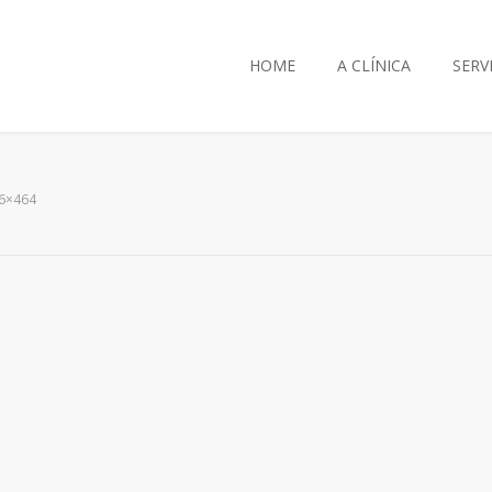
HOME
A CLÍNICA
SERV
96×464