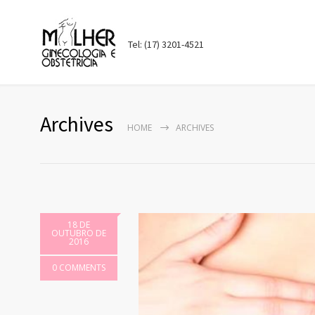
Tel: (17) 3201-4521
Archives
HOME
ARCHIVES
18 DE
OUTUBRO DE
2016
0 COMMENTS