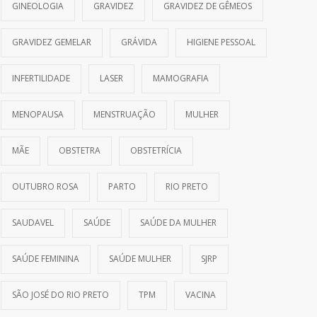
GINEOLOGIA
GRAVIDEZ
GRAVIDEZ DE GÊMEOS
GRAVIDEZ GEMELAR
GRÁVIDA
HIGIENE PESSOAL
INFERTILIDADE
LASER
MAMOGRAFIA
MENOPAUSA
MENSTRUAÇÃO
MULHER
MÃE
OBSTETRA
OBSTETRÍCIA
OUTUBRO ROSA
PARTO
RIO PRETO
SAUDAVEL
SAÚDE
SAÚDE DA MULHER
SAÚDE FEMININA
SAÚDE MULHER
SJRP
SÃO JOSÉ DO RIO PRETO
TPM
VACINA